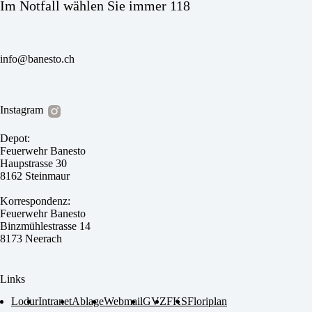
Im Notfall wählen Sie immer 118
info@banesto.ch
Instagram
Depot:
Feuerwehr Banesto
Haupstrasse 30
8162 Steinmaur
Korrespondenz:
Feuerwehr Banesto
Binzmühlestrasse 14
8173 Neerach
Links
Lodur
Intranet
Ablage
Webmail
GVZ
FKS
Floriplan