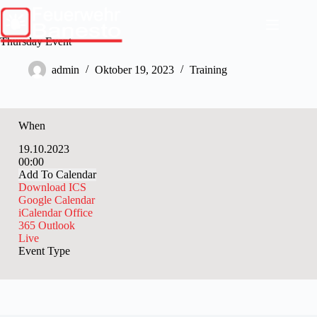
Skip
to
content
Thursday Event
admin
Oktober 19, 2023
Training
When
19.10.2023
00:00
Add To Calendar
Download ICS
Google Calendar
iCalendar
Office
365
Outlook
Live
Event Type