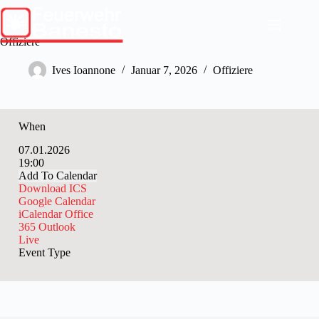
Skip
to
content
Offiziere
Ives Ioannone
Januar 7, 2026
Offiziere
When
07.01.2026
19:00
Add To Calendar
Download ICS
Google Calendar
iCalendar
Office
365
Outlook
Live
Event Type