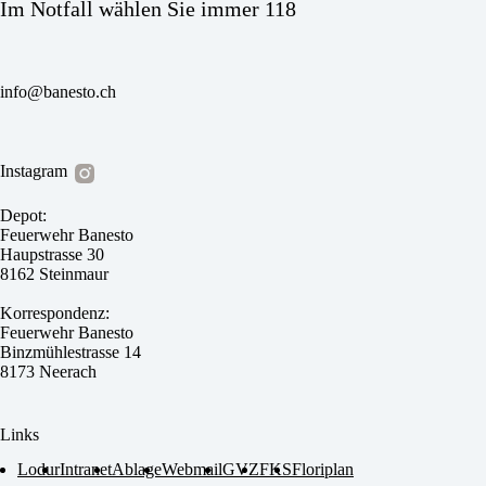
Im Notfall wählen Sie immer 118
info@banesto.ch
Instagram
Depot:
Feuerwehr Banesto
Haupstrasse 30
8162 Steinmaur
Korrespondenz:
Feuerwehr Banesto
Binzmühlestrasse 14
8173 Neerach
Links
Lodur
Intranet
Ablage
Webmail
GVZ
FKS
Floriplan