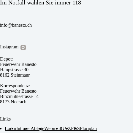
Im Notfall wählen Sie immer 118
info@banesto.ch
Instagram
Depot:
Feuerwehr Banesto
Haupstrasse 30
8162 Steinmaur
Korrespondenz:
Feuerwehr Banesto
Binzmühlestrasse 14
8173 Neerach
Links
Lodur
Intranet
Ablage
Webmail
GVZ
FKS
Floriplan