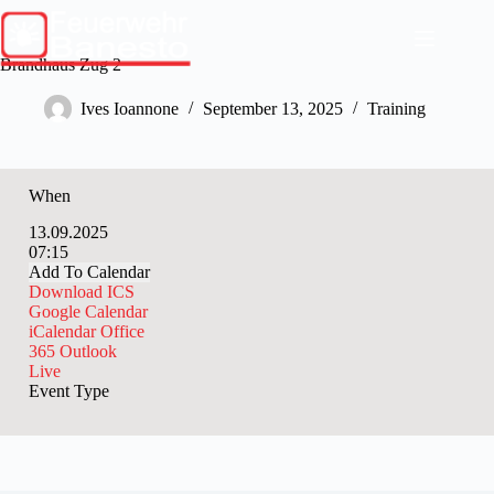
Skip
to
content
Brandhaus Zug 2
Ives Ioannone
September 13, 2025
Training
When
13.09.2025
07:15
Add To Calendar
Download ICS
Google Calendar
iCalendar
Office
365
Outlook
Live
Event Type