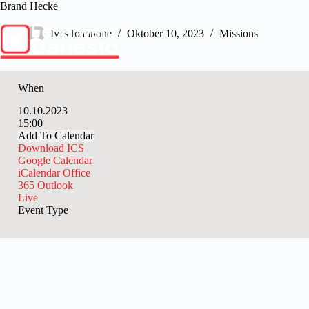
Skip
Brand Hecke
to
content
Ives Ioannone
Oktober 10, 2023
Missions
When
10.10.2023
15:00
Add To Calendar
Download ICS
Google Calendar
iCalendar
Office
365
Outlook
Live
Event Type